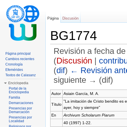
Página
Discusión
BG1774
Revisión a fecha de
Página principal
(
Discusión
|
contrib
Cambios recientes
Cronología
(
dif
)
← Revisión ante
Efemérides
Textos de Calasanz
siguiente → (dif)
Enciclopedia
Saltar a:
navegación
,
buscar
Portal de la
Enciclopedia
Autor
Asiain García, M. A.
Familia
"La imitación de Cristo bendito es 
Demarcaciones
Título
ayer, hoy y siempre"
Presencias por
Demarcación
En
Archivum Scholarum Piarum
Presencias por
Localidad
40 (1997) 1-22.
Religiosos por