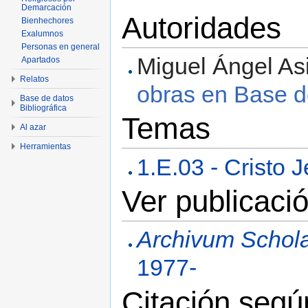
Demarcación
Autoridades
Bienhechores
Exalumnos
Personas en general
Miguel Ángel Asi
Apartados
Relatos
obras en Base d
Base de datos
Bibliográfica
Temas
Al azar
Herramientas
1.E.03 - Cristo 
Ver publicació
Archivum Schol
1977-
Citación seg