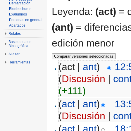
Demarcación
Leyenda:
(act)
= d
Bienhechores
Exalumnos
Personas en general
(ant)
= diferencias
Apartados
Relatos
edición menor
Base de datos
Bibliográfica
Al azar
Herramientas
(act |
ant
)
12:
(
Discusión
|
con
(+111)
(
act
|
ant
)
13:
(
Discusión
|
con
(
act
|
ant
)
18: