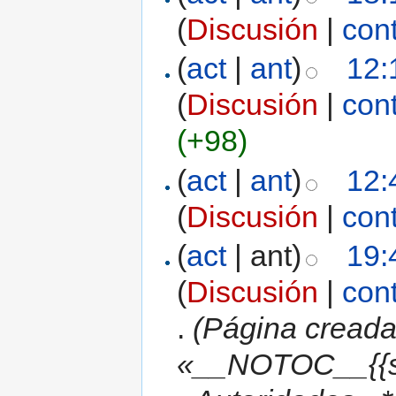
(
Discusión
|
con
(
act
|
ant
)
12:
(
Discusión
|
con
(+98)
(
act
|
ant
)
12:
(
Discusión
|
con
(
act
| ant)
19:
(
Discusión
|
con
.
(Página creada
«__NOTOC__{{s