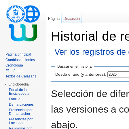
Página
Discusión
Historial de
Ver los registros de
Página principal
Saltar a:
navegación
,
buscar
Cambios recientes
Cronología
Buscar en el historial
Efemérides
Desde el año (y anteriores):
Textos de Calasanz
Enciclopedia
Portal de la
Selección de dife
Enciclopedia
Familia
Demarcaciones
las versiones a c
Presencias por
Demarcación
Presencias por
abajo.
Localidad
Religiosos por