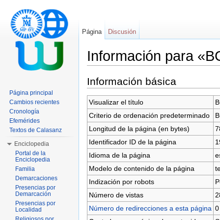
Página
Discusión
Información para «
Saltar a:
navegación
,
buscar
Información básica
Página principal
Visualizar el título
B
Cambios recientes
Cronología
Criterio de ordenación predeterminado
B
Efemérides
Longitud de la página (en bytes)
7
Textos de Calasanz
Identificador ID de la página
1
Enciclopedia
Portal de la
Idioma de la página
e
Enciclopedia
Modelo de contenido de la página
t
Familia
Demarcaciones
Indización por robots
P
Presencias por
Demarcación
Número de vistas
2
Presencias por
Número de redirecciones a esta página
0
Localidad
Religiosos por