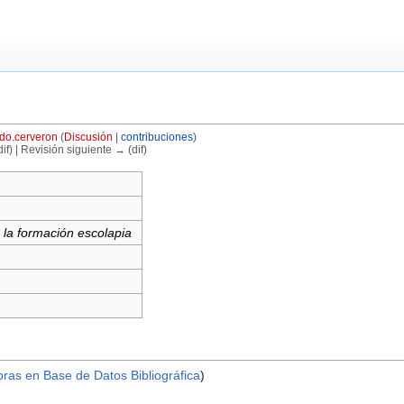
do.cerveron
(
Discusión
|
contribuciones
)
if) | Revisión siguiente → (dif)
 la formación escolapia
bras en Base de Datos Bibliográfica
)