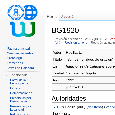
Página
Discusión
BG1920
Revisión a fecha de 12:56 2 jul 2015;
Ricar
(
dif
)
← Revisión anterior
| Revisión actual (d
Saltar a:
navegación
,
buscar
Página principal
Autor
Padilla, L.
Cambios recientes
Cronología
Título
"Somos hombres de oración"
Efemérides
En
Intuiciones de Calasanz sobre
Textos de Calasanz
Ciudad
Santafé de Bogotá
Enciclopedia
Año
1992
Portal de la
Enciclopedia
p. 115-131.
Familia
Demarcaciones
Autoridades
Presencias por
Demarcación
Presencias por
Luis Padilla (aut.) (
Ver ficha
) (
Ver o
Localidad
Temas
Religiosos por