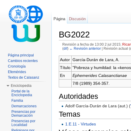
Página
Discusión
BG2022
Revisión a fecha de 13:00 2 jul 2015;
Ricar
(
dif
)
← Revisión anterior
| Revisión actual (d
Saltar a:
navegación
,
buscar
Página principal
Autor
García-Durán de Lara, A.
Cambios recientes
Cronología
Título
"Pobreza y humildad: la «kenos
Efemérides
En
Ephemerides Calasanctianae
Textos de Calasanz
7/8 (1989) 354-357.
Enciclopedia
Portal de la
Autoridades
Enciclopedia
Familia
Adolf García-Durán de Lara (aut.) (
Demarcaciones
Presencias por
Temas
Demarcación
Presencias por
1.E.11 - Virtudes
Localidad
Religiosos por