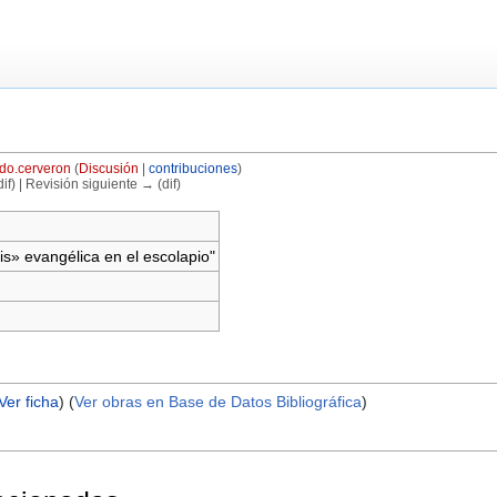
do.cerveron
(
Discusión
|
contribuciones
)
if) | Revisión siguiente → (dif)
is» evangélica en el escolapio"
Ver ficha
) (
Ver obras en Base de Datos Bibliográfica
)