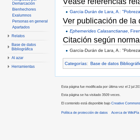
Véase referencias re
Demarcación
Bienhechores
García-Durán de Lara, A.: "Pobreza
Exalumnos
Ver publicación de la
Personas en general
Apartados
Ephemerides Calasanctianae
, Fire
Relatos
Citación según norma
Base de datos
Bibliográfica
García-Durán de Lara, A.: "Pobreza
Al azar
Categorías
:
Base de datos Bibliográf
Herramientas
Esta página fue modificada por última vez el 2 jul 20
Esta página se ha visitado 3509 veces.
El contenido está disponible bajo
Creative Commons 
Política de protección de datos
Acerca de WikiPía