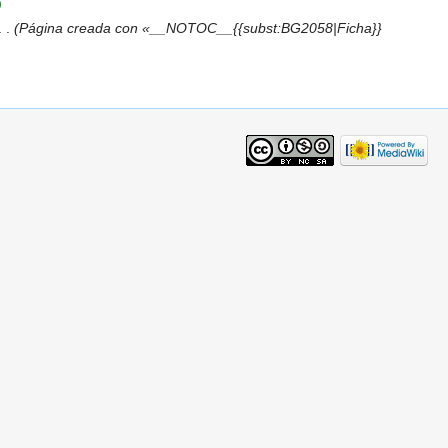
)
. .
(Página creada con «__NOTOC__{{subst:BG2058|Ficha}}