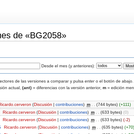
iones de «BG2058»
Desde el mes (y anteriores):
lectores de las versiones a comparar y pulsa
enter
o el botón de abajo.
sión actual,
(ant)
= diferencias con la versión anterior,
m
= edición men
Ricardo.cerveron
(
Discusión
|
contribuciones
)
‎
m
. .
(744 bytes)
(+111)
‎
Ricardo.cerveron
(
Discusión
|
contribuciones
)
‎
m
. .
(633 bytes)
(0)
‎
Ricardo.cerveron
(
Discusión
|
contribuciones
)
‎
m
. .
(633 bytes)
(-2)
5
‎
Ricardo.cerveron
(
Discusión
|
contribuciones
)
‎
m
. .
(635 bytes)
(+70