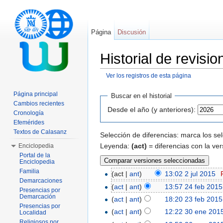
Página
Discusión
Historial de revis
Ver los registros de esta página
Saltar a:
navegación
,
buscar
Página principal
Buscar en el historial
Cambios recientes
Desde el año (y anteriores):
Cronología
Efemérides
Textos de Calasanz
Selección de diferencias: marca los se
Leyenda:
(act)
= diferencias con la ver
Enciclopedia
Portal de la
Enciclopedia
Familia
(act |
ant
)
13:02 2 jul 2015
‎
Demarcaciones
(
act
|
ant
)
13:57 24 feb 2015
Presencias por
Demarcación
(
act
|
ant
)
18:20 23 feb 2015
Presencias por
(
act
|
ant
)
12:22 30 ene 201
Localidad
Religiosos por