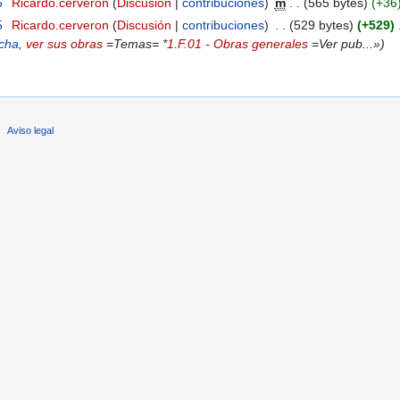
5
‎
Ricardo.cerveron
(
Discusión
|
contribuciones
)
‎
m
. .
(565 bytes)
(+36
5
‎
Ricardo.cerveron
(
Discusión
|
contribuciones
)
‎
. .
(529 bytes)
(+529)
‎
icha
,
ver sus obras
=Temas= *
1.F.01 - Obras generales
=Ver pub...»)
Aviso legal