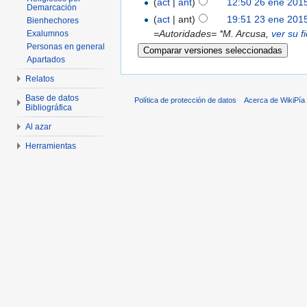
(
act
|
ant
)
12:50 26 ene 201
Demarcación
(
act
| ant)
19:51 23 ene 201
Bienhechores
=Autoridades= *M. Arcusa,
ver su f
Exalumnos
Personas en general
Apartados
Relatos
Base de datos
Política de protección de datos
Acerca de WikiPía
Bibliográfica
Al azar
Herramientas