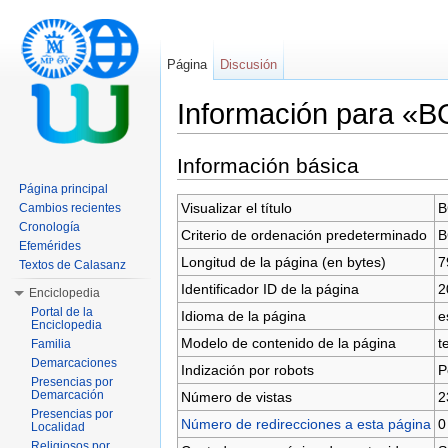
Página
Discusión
Información para «
Saltar a:
navegación
,
buscar
Información básica
Página principal
Visualizar el título
B
Cambios recientes
Cronología
Criterio de ordenación predeterminado
B
Efemérides
Longitud de la página (en bytes)
7
Textos de Calasanz
Identificador ID de la página
2
Enciclopedia
Portal de la
Idioma de la página
e
Enciclopedia
Modelo de contenido de la página
t
Familia
Demarcaciones
Indización por robots
P
Presencias por
Demarcación
Número de vistas
2
Presencias por
Número de redirecciones a esta página
0
Localidad
Religiosos por