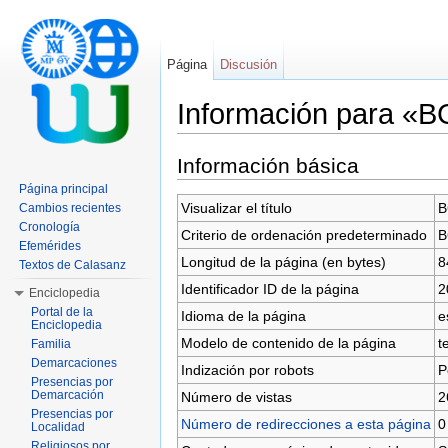
Página
Discusión
Información para «
Saltar a:
navegación
,
buscar
Información básica
Página principal
Visualizar el título
B
Cambios recientes
Cronología
Criterio de ordenación predeterminado
B
Efemérides
Longitud de la página (en bytes)
8
Textos de Calasanz
Identificador ID de la página
2
Enciclopedia
Portal de la
Idioma de la página
e
Enciclopedia
Modelo de contenido de la página
t
Familia
Demarcaciones
Indización por robots
P
Presencias por
Demarcación
Número de vistas
2
Presencias por
Número de redirecciones a esta página
0
Localidad
Religiosos por