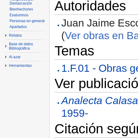
Autoridades
Demarcación
Bienhechores
Exalumnos
Juan Jaime Escob
Personas en general
Apartados
(
Ver obras en Ba
Relatos
Base de datos
Temas
Bibliográfica
Al azar
1.F.01 - Obras 
Herramientas
Ver publicació
Analecta Calasa
1959-
Citación seg