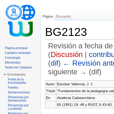
Página
Discusión
BG2123
Revisión a fecha de
Página principal
(
Discusión
|
contrib
Cambios recientes
Cronología
(
dif
)
← Revisión ante
Efemérides
Textos de Calasanz
siguiente → (dif)
Enciclopedia
Saltar a:
navegación
,
buscar
Portal de la
Enciclopedia
Autor
Escobar Valencia, J. J.
Familia
Título
"Fundamentos de la pedagogía cal
Demarcaciones
Presencias por
En
Analecta Calasanctiana
Demarcación
65 (1991) 19- 48 y RUCC 6 43-60.
Presencias por
Localidad
Religiosos por