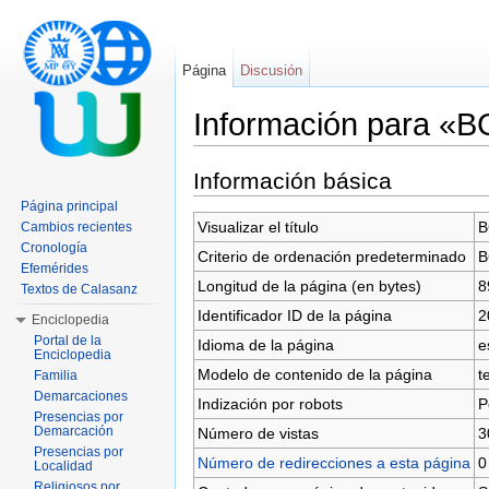
Página
Discusión
Información para «
Saltar a:
navegación
,
buscar
Información básica
Página principal
Visualizar el título
B
Cambios recientes
Cronología
Criterio de ordenación predeterminado
B
Efemérides
Longitud de la página (en bytes)
8
Textos de Calasanz
Identificador ID de la página
2
Enciclopedia
Portal de la
Idioma de la página
e
Enciclopedia
Modelo de contenido de la página
t
Familia
Demarcaciones
Indización por robots
P
Presencias por
Demarcación
Número de vistas
3
Presencias por
Número de redirecciones a esta página
0
Localidad
Religiosos por