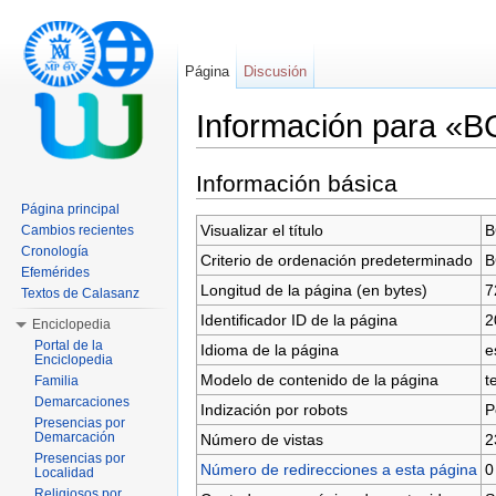
Página
Discusión
Información para «
Saltar a:
navegación
,
buscar
Información básica
Página principal
Visualizar el título
B
Cambios recientes
Cronología
Criterio de ordenación predeterminado
B
Efemérides
Longitud de la página (en bytes)
7
Textos de Calasanz
Identificador ID de la página
2
Enciclopedia
Portal de la
Idioma de la página
e
Enciclopedia
Modelo de contenido de la página
t
Familia
Demarcaciones
Indización por robots
P
Presencias por
Demarcación
Número de vistas
2
Presencias por
Número de redirecciones a esta página
0
Localidad
Religiosos por