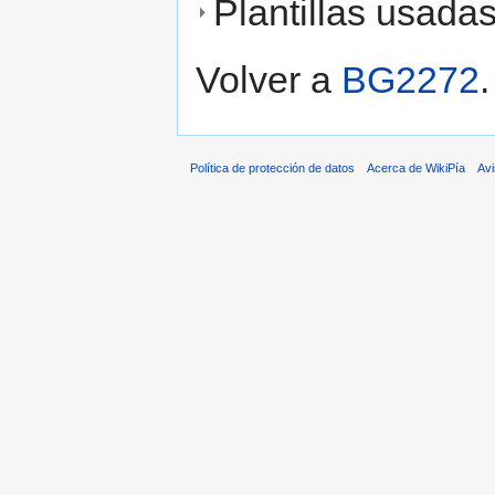
Plantillas usada
Volver a
BG2272
.
Política de protección de datos
Acerca de WikiPía
Avi