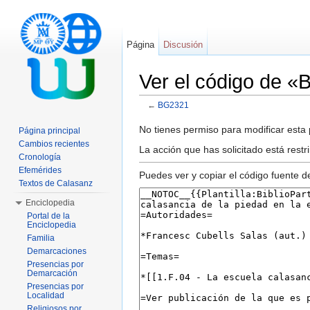
Página
Discusión
Ver el código de 
←
BG2321
Saltar a:
navegación
,
buscar
No tienes permiso para modificar esta p
Página principal
Cambios recientes
La acción que has solicitado está restr
Cronología
Efemérides
Puedes ver y copiar el código fuente d
Textos de Calasanz
Enciclopedia
Portal de la
Enciclopedia
Familia
Demarcaciones
Presencias por
Demarcación
Presencias por
Localidad
Religiosos por