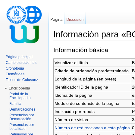
Página
Discusión
Información para «
Saltar a:
navegación
,
buscar
Información básica
Página principal
Visualizar el título
B
Cambios recientes
Cronología
Criterio de ordenación predeterminado
B
Efemérides
Longitud de la página (en bytes)
7
Textos de Calasanz
Identificador ID de la página
2
Enciclopedia
Portal de la
Idioma de la página
e
Enciclopedia
Modelo de contenido de la página
t
Familia
Demarcaciones
Indización por robots
P
Presencias por
Demarcación
Número de vistas
3
Presencias por
Número de redirecciones a esta página
0
Localidad
Religiosos por