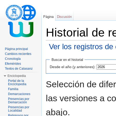
Página
Discusión
Historial de
Ver los registros de
Página principal
Saltar a:
navegación
,
buscar
Cambios recientes
Cronología
Buscar en el historial
Efemérides
Desde el año (y anteriores):
Textos de Calasanz
Enciclopedia
Portal de la
Selección de dife
Enciclopedia
Familia
Demarcaciones
las versiones a c
Presencias por
Demarcación
Presencias por
abajo.
Localidad
Religiosos por