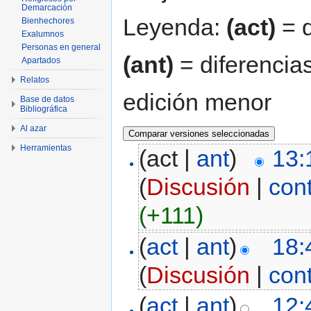
Demarcación
Leyenda:
(act)
= d
Bienhechores
Exalumnos
Personas en general
(ant)
= diferencias
Apartados
Relatos
edición menor
Base de datos
Bibliográfica
Al azar
Herramientas
(act |
ant
)
13:
(
Discusión
|
con
(+111)
(
act
|
ant
)
18:
(
Discusión
|
con
(
act
|
ant
)
12: