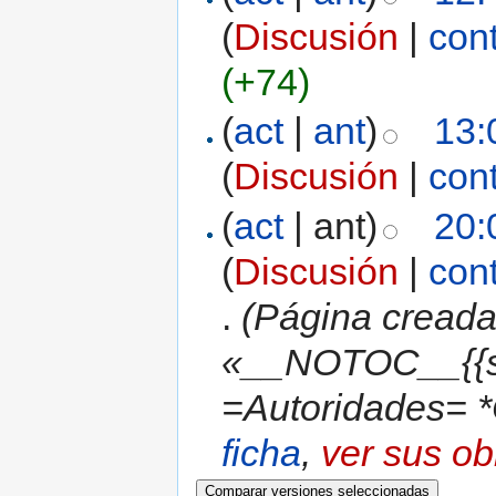
(
Discusión
|
con
(+74)
(
act
|
ant
)
13:
(
Discusión
|
con
(
act
| ant)
20:
(
Discusión
|
con
.
(Página creada
«__NOTOC__{{s
=Autoridades= 
ficha
,
ver sus ob