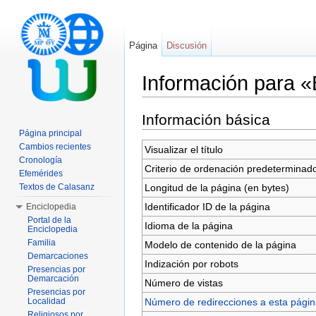
Página
Discusión
Información para 
Saltar a:
navegación
,
buscar
Información básica
Página principal
Cambios recientes
Visualizar el título
Cronología
Criterio de ordenación predeterminad
Efemérides
Longitud de la página (en bytes)
Textos de Calasanz
Identificador ID de la página
Enciclopedia
Portal de la
Idioma de la página
Enciclopedia
Familia
Modelo de contenido de la página
Demarcaciones
Indización por robots
Presencias por
Demarcación
Número de vistas
Presencias por
Número de redirecciones a esta pági
Localidad
Religiosos por