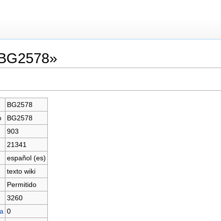
«BG2578»
BG2578
o
BG2578
903
21341
español (es)
texto wiki
Permitido
3260
na
0