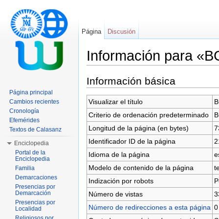
Página
Discusión
Información para «
Saltar a:
navegación
,
buscar
Información básica
Página principal
Visualizar el título
B
Cambios recientes
Cronología
Criterio de ordenación predeterminado
B
Efemérides
Longitud de la página (en bytes)
7
Textos de Calasanz
Identificador ID de la página
2
Enciclopedia
Portal de la
Idioma de la página
e
Enciclopedia
Modelo de contenido de la página
t
Familia
Demarcaciones
Indización por robots
P
Presencias por
Demarcación
Número de vistas
3
Presencias por
Número de redirecciones a esta página
0
Localidad
Religiosos por