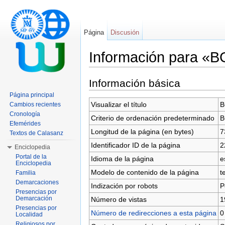
Página
Discusión
Información para «
Saltar a:
navegación
,
buscar
Información básica
Página principal
Visualizar el título
B
Cambios recientes
Cronología
Criterio de ordenación predeterminado
B
Efemérides
Longitud de la página (en bytes)
7
Textos de Calasanz
Identificador ID de la página
2
Enciclopedia
Portal de la
Idioma de la página
e
Enciclopedia
Modelo de contenido de la página
t
Familia
Demarcaciones
Indización por robots
P
Presencias por
Demarcación
Número de vistas
1
Presencias por
Número de redirecciones a esta página
0
Localidad
Religiosos por