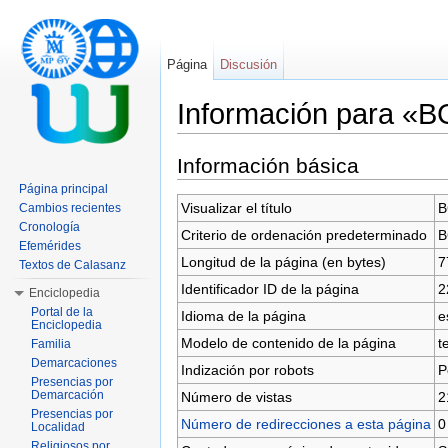
Página
Discusión
Información para «
Saltar a:
navegación
,
buscar
Información básica
Página principal
Visualizar el título
B
Cambios recientes
Cronología
Criterio de ordenación predeterminado
B
Efemérides
Longitud de la página (en bytes)
7
Textos de Calasanz
Identificador ID de la página
2
Enciclopedia
Portal de la
Idioma de la página
e
Enciclopedia
Modelo de contenido de la página
t
Familia
Demarcaciones
Indización por robots
P
Presencias por
Demarcación
Número de vistas
2
Presencias por
Número de redirecciones a esta página
0
Localidad
Religiosos por