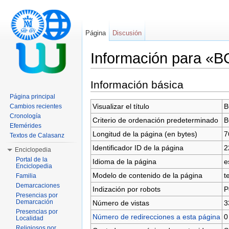
Página
Discusión
Información para «
Saltar a:
navegación
,
buscar
Información básica
Página principal
Visualizar el título
B
Cambios recientes
Cronología
Criterio de ordenación predeterminado
B
Efemérides
Longitud de la página (en bytes)
7
Textos de Calasanz
Identificador ID de la página
2
Enciclopedia
Portal de la
Idioma de la página
e
Enciclopedia
Modelo de contenido de la página
t
Familia
Demarcaciones
Indización por robots
P
Presencias por
Demarcación
Número de vistas
3
Presencias por
Número de redirecciones a esta página
0
Localidad
Religiosos por