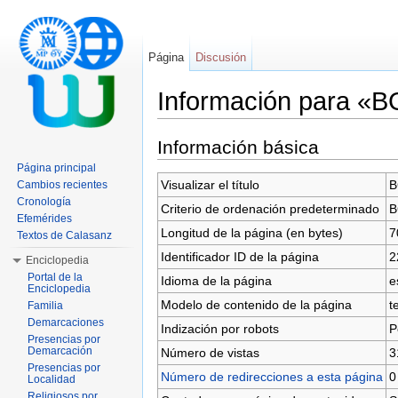
Página
Discusión
Información para «
Saltar a:
navegación
,
buscar
Información básica
Página principal
Visualizar el título
B
Cambios recientes
Cronología
Criterio de ordenación predeterminado
B
Efemérides
Longitud de la página (en bytes)
7
Textos de Calasanz
Identificador ID de la página
2
Enciclopedia
Portal de la
Idioma de la página
e
Enciclopedia
Modelo de contenido de la página
t
Familia
Demarcaciones
Indización por robots
P
Presencias por
Demarcación
Número de vistas
3
Presencias por
Número de redirecciones a esta página
0
Localidad
Religiosos por