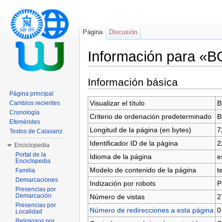
Página
Discusión
Información para «
Saltar a:
navegación
,
buscar
Información básica
Página principal
Visualizar el título
B
Cambios recientes
Cronología
Criterio de ordenación predeterminado
B
Efemérides
Longitud de la página (en bytes)
7
Textos de Calasanz
Identificador ID de la página
2
Enciclopedia
Portal de la
Idioma de la página
e
Enciclopedia
Modelo de contenido de la página
t
Familia
Demarcaciones
Indización por robots
P
Presencias por
Demarcación
Número de vistas
2
Presencias por
Número de redirecciones a esta página
0
Localidad
Religiosos por