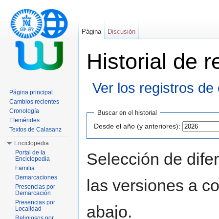
Página
Discusión
Historial de
Ver los registros de
Página principal
Saltar a:
navegación
,
buscar
Cambios recientes
Cronología
Buscar en el historial
Efemérides
Desde el año (y anteriores):
Textos de Calasanz
Enciclopedia
Portal de la
Selección de dife
Enciclopedia
Familia
Demarcaciones
las versiones a c
Presencias por
Demarcación
Presencias por
abajo.
Localidad
Religiosos por