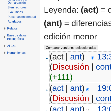
Demarcación
Leyenda:
(act)
= d
Bienhechores
Exalumnos
Personas en general
(ant)
= diferencias
Apartados
Relatos
edición menor
Base de datos
Bibliográfica
Al azar
Herramientas
(act |
ant
)
13:
(
Discusión
|
con
(+111)
(
act
|
ant
)
19:
(
Discusión
|
con
(
act
|
ant
)
13: