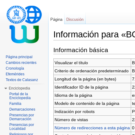
Página
Discusión
Información para «
Saltar a:
navegación
,
buscar
Información básica
Página principal
Visualizar el título
B
Cambios recientes
Cronología
Criterio de ordenación predeterminado
B
Efemérides
Longitud de la página (en bytes)
7
Textos de Calasanz
Identificador ID de la página
2
Enciclopedia
Portal de la
Idioma de la página
e
Enciclopedia
Modelo de contenido de la página
t
Familia
Demarcaciones
Indización por robots
P
Presencias por
Demarcación
Número de vistas
2
Presencias por
Número de redirecciones a esta página
0
Localidad
Religiosos por