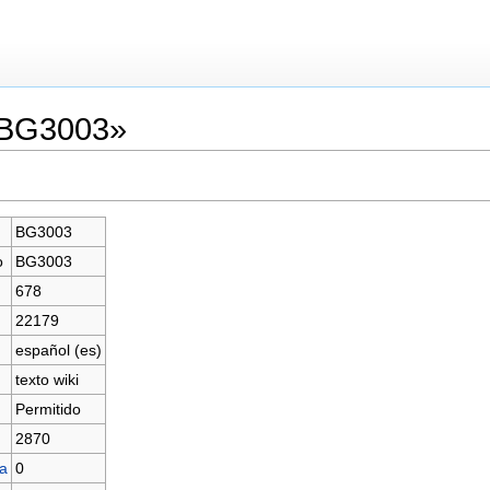
«BG3003»
BG3003
o
BG3003
678
22179
español (es)
texto wiki
Permitido
2870
na
0