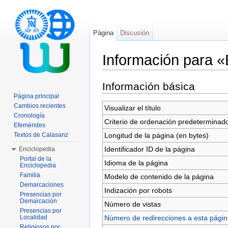
Página
Discusión
Información para 
Saltar a:
navegación
,
buscar
Información básica
Página principal
Cambios recientes
Visualizar el título
Cronología
Criterio de ordenación predeterminad
Efemérides
Longitud de la página (en bytes)
Textos de Calasanz
Identificador ID de la página
Enciclopedia
Portal de la
Idioma de la página
Enciclopedia
Familia
Modelo de contenido de la página
Demarcaciones
Indización por robots
Presencias por
Demarcación
Número de vistas
Presencias por
Número de redirecciones a esta pági
Localidad
Religiosos por