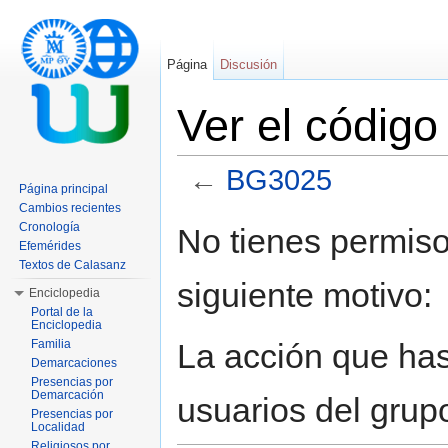
Página
Discusión
Ver el códig
←
BG3025
Página principal
Saltar a:
navegación
,
buscar
Cambios recientes
Cronología
No tienes permiso
Efemérides
Textos de Calasanz
siguiente motivo:
Enciclopedia
Portal de la
Enciclopedia
La acción que has 
Familia
Demarcaciones
Presencias por
Demarcación
usuarios del grup
Presencias por
Localidad
Religiosos por