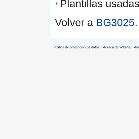
Plantillas usada
Volver a
BG3025
.
Política de protección de datos
Acerca de WikiPía
Avi