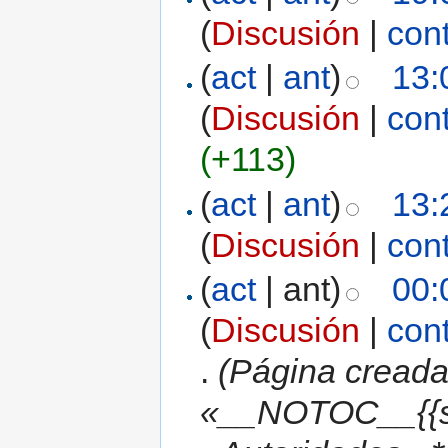
(
Discusión
|
con
(
act
|
ant
)
13:
(
Discusión
|
con
(+113)
(
act
|
ant
)
13:
(
Discusión
|
con
(
act
| ant)
00:
(
Discusión
|
con
.
(Página creada
«__NOTOC__{{s