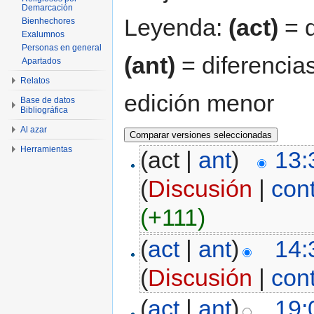
Demarcación
Leyenda:
(act)
= d
Bienhechores
Exalumnos
Personas en general
(ant)
= diferencias
Apartados
Relatos
edición menor
Base de datos
Bibliográfica
Al azar
Herramientas
(act |
ant
)
13:
(
Discusión
|
con
(+111)
(
act
|
ant
)
14:
(
Discusión
|
con
(
act
|
ant
)
19: