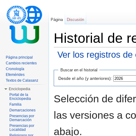
Página
Discusión
Historial de
Ver los registros de
Página principal
Saltar a:
navegación
,
buscar
Cambios recientes
Cronología
Buscar en el historial
Efemérides
Desde el año (y anteriores):
Textos de Calasanz
Enciclopedia
Portal de la
Selección de dife
Enciclopedia
Familia
Demarcaciones
las versiones a c
Presencias por
Demarcación
Presencias por
abajo.
Localidad
Religiosos por