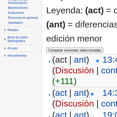
Demarcación
Leyenda:
(act)
= d
Bienhechores
Exalumnos
Personas en general
(ant)
= diferencias
Apartados
Relatos
edición menor
Base de datos
Bibliográfica
Al azar
Herramientas
(act |
ant
)
13:
(
Discusión
|
con
(+111)
(
act
|
ant
)
14:
(
Discusión
|
con
(
act
|
ant
)
19: