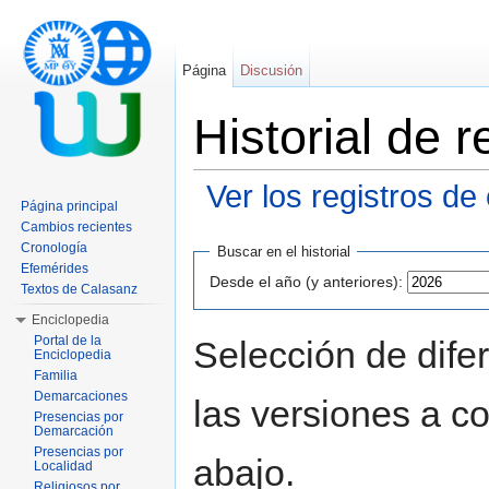
Página
Discusión
Historial de
Ver los registros de
Página principal
Saltar a:
navegación
,
buscar
Cambios recientes
Cronología
Buscar en el historial
Efemérides
Desde el año (y anteriores):
Textos de Calasanz
Enciclopedia
Portal de la
Selección de dife
Enciclopedia
Familia
Demarcaciones
las versiones a c
Presencias por
Demarcación
Presencias por
abajo.
Localidad
Religiosos por