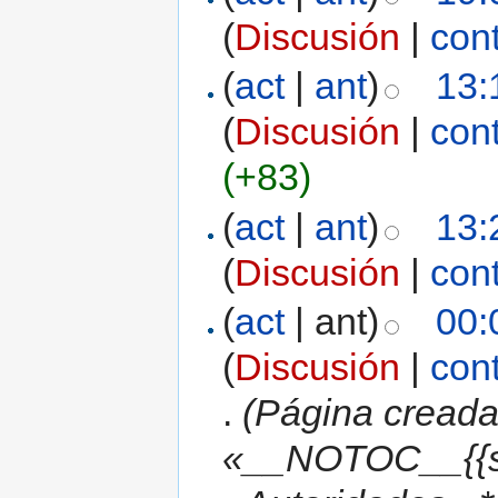
(
Discusión
|
con
(
act
|
ant
)
13:
(
Discusión
|
con
(+83)
(
act
|
ant
)
13:
(
Discusión
|
con
(
act
| ant)
00:
(
Discusión
|
con
.
(Página creada
«__NOTOC__{{s