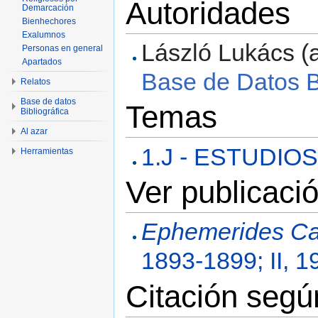
Autoridades
Demarcación
Bienhechores
Exalumnos
László Lukács (a
Personas en general
Apartados
Base de Datos Bi
Relatos
Base de datos
Temas
Bibliográfica
Al azar
1.J - ESTUDI
Herramientas
Ver publicació
Ephemerides Ca
1893-1899; II, 1
Citación seg