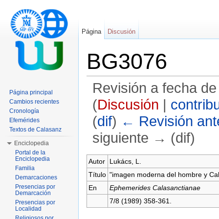
Página
Discusión
BG3076
Revisión a fecha de
Página principal
(
Discusión
|
contrib
Cambios recientes
Cronología
(
dif
)
← Revisión ante
Efemérides
Textos de Calasanz
siguiente → (dif)
Enciclopedia
Saltar a:
navegación
,
buscar
Portal de la
Enciclopedia
Autor
Lukács, L.
Familia
Título
"imagen moderna del hombre y Ca
Demarcaciones
Presencias por
En
Ephemerides Calasanctianae
Demarcación
7/8 (1989) 358-361.
Presencias por
Localidad
Religiosos por