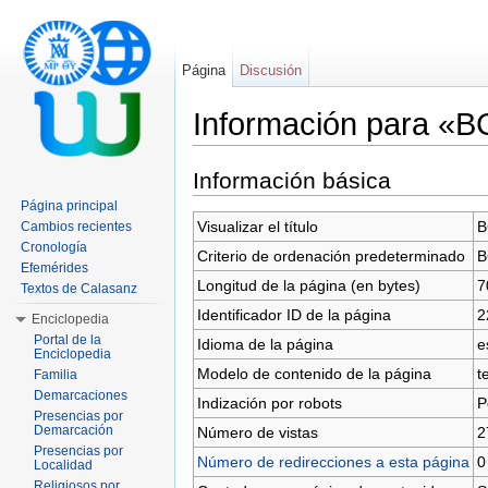
Página
Discusión
Información para «
Saltar a:
navegación
,
buscar
Información básica
Página principal
Visualizar el título
B
Cambios recientes
Cronología
Criterio de ordenación predeterminado
B
Efemérides
Longitud de la página (en bytes)
7
Textos de Calasanz
Identificador ID de la página
2
Enciclopedia
Portal de la
Idioma de la página
e
Enciclopedia
Modelo de contenido de la página
t
Familia
Demarcaciones
Indización por robots
P
Presencias por
Demarcación
Número de vistas
2
Presencias por
Número de redirecciones a esta página
0
Localidad
Religiosos por