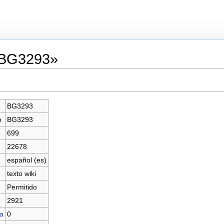
«BG3293»
BG3293
o
BG3293
699
22678
español (es)
texto wiki
Permitido
2921
na
0