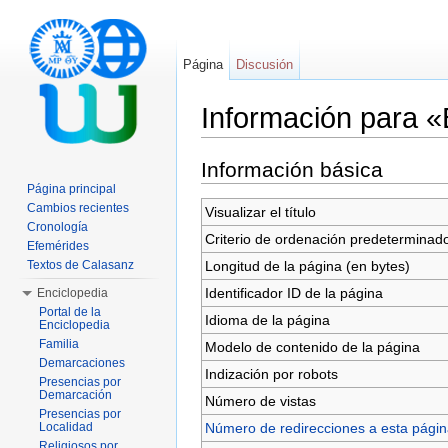
Página
Discusión
Información para 
Saltar a:
navegación
,
buscar
Información básica
Página principal
Cambios recientes
Visualizar el título
Cronología
Criterio de ordenación predeterminad
Efemérides
Longitud de la página (en bytes)
Textos de Calasanz
Identificador ID de la página
Enciclopedia
Portal de la
Idioma de la página
Enciclopedia
Familia
Modelo de contenido de la página
Demarcaciones
Indización por robots
Presencias por
Demarcación
Número de vistas
Presencias por
Número de redirecciones a esta pági
Localidad
Religiosos por