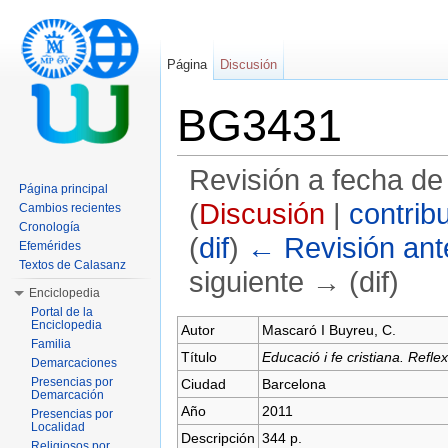
Página
Discusión
BG3431
Revisión a fecha de
Página principal
(
Discusión
|
contrib
Cambios recientes
Cronología
(
dif
)
← Revisión ante
Efemérides
Textos de Calasanz
siguiente → (dif)
Enciclopedia
Saltar a:
navegación
,
buscar
Portal de la
Enciclopedia
Autor
Mascaró I Buyreu, C.
Familia
Título
Educació i fe cristiana. Refl
Demarcaciones
Presencias por
Ciudad
Barcelona
Demarcación
Año
2011
Presencias por
Localidad
Descripción
344 p.
Religiosos por