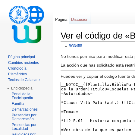
Página
Discusión
Ver el código de 
←
BG3455
Saltar a:
navegación
,
buscar
No tienes permiso para modificar esta p
Página principal
Cambios recientes
La acción que has solicitado está restr
Cronología
Efemérides
Puedes ver y copiar el código fuente d
Textos de Calasanz
Enciclopedia
Portal de la
Enciclopedia
Familia
Demarcaciones
Presencias por
Demarcación
Presencias por
Localidad
Religiosos por