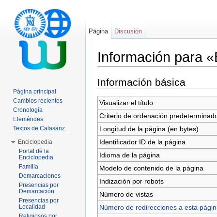
Página
Discusión
Información para 
Saltar a:
navegación
,
buscar
Información básica
Página principal
Cambios recientes
Visualizar el título
Cronología
Criterio de ordenación predeterminad
Efemérides
Longitud de la página (en bytes)
Textos de Calasanz
Identificador ID de la página
Enciclopedia
Portal de la
Idioma de la página
Enciclopedia
Familia
Modelo de contenido de la página
Demarcaciones
Indización por robots
Presencias por
Demarcación
Número de vistas
Presencias por
Número de redirecciones a esta pági
Localidad
Religiosos por