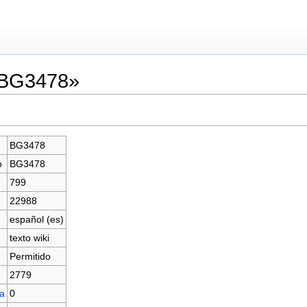
«BG3478»
BG3478
o
BG3478
799
22988
español (es)
texto wiki
Permitido
2779
na
0