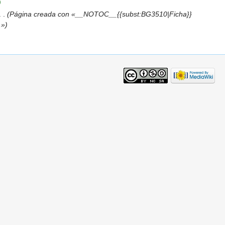
)
. .
(Página creada con «__NOTOC__{{subst:BG3510|Ficha}}
.»)