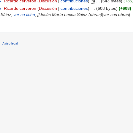
5
‎
Ricardo.cerveron
(
Discusión
|
contribuciones
)
‎
m
. .
(643 bytes)
(+35
5
‎
Ricardo.cerveron
(
Discusión
|
contribuciones
)
‎
. .
(608 bytes)
(+608)
‎
 Sáinz,
ver su ficha
, [[Jesús María Lecea Sáinz (obras)|ver sus obras]..
Aviso legal