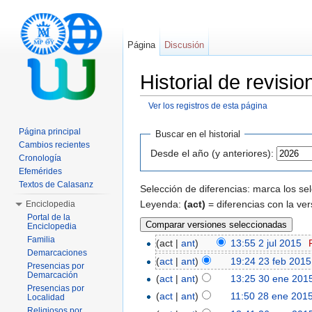
Página
Discusión
Historial de revis
Ver los registros de esta página
Saltar a:
navegación
,
buscar
Página principal
Buscar en el historial
Cambios recientes
Desde el año (y anteriores):
Cronología
Efemérides
Textos de Calasanz
Selección de diferencias: marca los se
Leyenda:
(act)
= diferencias con la ver
Enciclopedia
Portal de la
Enciclopedia
Familia
(act |
ant
)
13:55 2 jul 2015
‎
Demarcaciones
(
act
|
ant
)
19:24 23 feb 2015
Presencias por
Demarcación
(
act
|
ant
)
13:25 30 ene 201
Presencias por
(
act
|
ant
)
11:50 28 ene 201
Localidad
Religiosos por