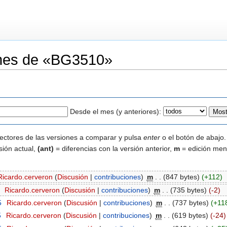
iones de «BG3510»
Desde el mes (y anteriores):
lectores de las versiones a comparar y pulsa
enter
o el botón de abajo.
sión actual,
(ant)
= diferencias con la versión anterior,
m
= edición men
Ricardo.cerveron
(
Discusión
|
contribuciones
)
‎
m
. .
(847 bytes)
(+112)
‎
Ricardo.cerveron
(
Discusión
|
contribuciones
)
‎
m
. .
(735 bytes)
(-2)
5
‎
Ricardo.cerveron
(
Discusión
|
contribuciones
)
‎
m
. .
(737 bytes)
(+11
5
‎
Ricardo.cerveron
(
Discusión
|
contribuciones
)
‎
m
. .
(619 bytes)
(-24)