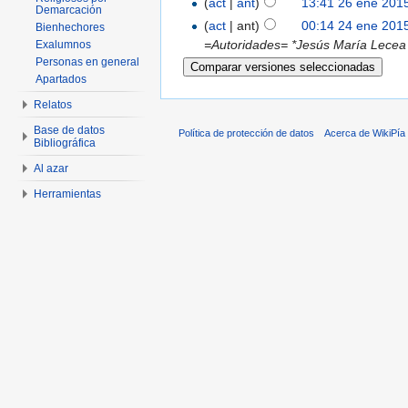
(
act
|
ant
)
13:41 26 ene 201
Demarcación
(
act
| ant)
00:14 24 ene 201
Bienhechores
=Autoridades= *Jesús María Lecea
Exalumnos
Personas en general
Apartados
Relatos
Base de datos
Política de protección de datos
Acerca de WikiPía
Bibliográfica
Al azar
Herramientas