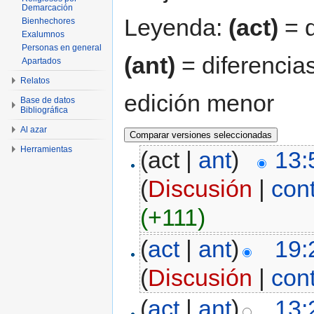
Demarcación
Leyenda:
(act)
= d
Bienhechores
Exalumnos
Personas en general
(ant)
= diferencias
Apartados
Relatos
edición menor
Base de datos
Bibliográfica
Al azar
Herramientas
(act |
ant
)
13:
(
Discusión
|
con
(+111)
(
act
|
ant
)
19:
(
Discusión
|
con
(
act
|
ant
)
13: