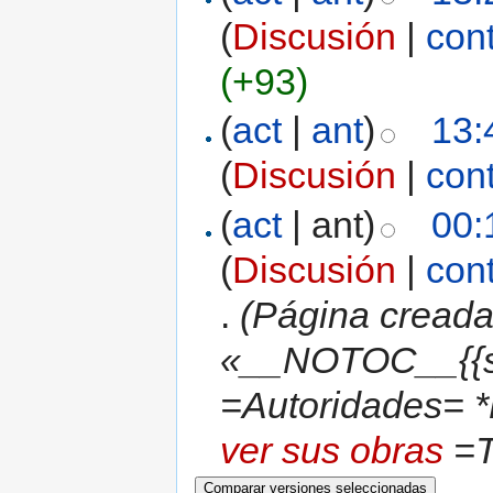
(
Discusión
|
con
(+93)
(
act
|
ant
)
13:
(
Discusión
|
con
(
act
| ant)
00:
(
Discusión
|
con
.
(Página creada
«__NOTOC__{{s
=Autoridades= *
ver sus obras
=T