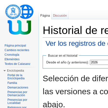
Página
Discusión
Historial de
Ver los registros de
Página principal
Saltar a:
navegación
,
buscar
Cambios recientes
Cronología
Buscar en el historial
Efemérides
Desde el año (y anteriores):
Textos de Calasanz
Enciclopedia
Portal de la
Selección de dife
Enciclopedia
Familia
Demarcaciones
las versiones a c
Presencias por
Demarcación
Presencias por
abajo.
Localidad
Religiosos por