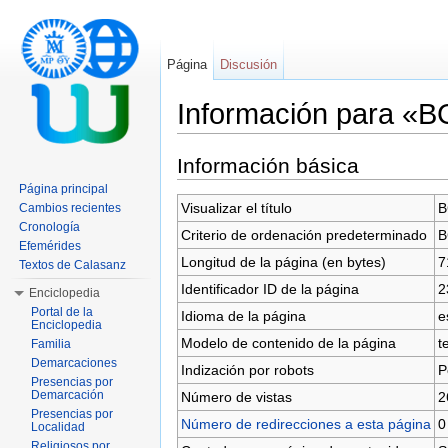
Página
Discusión
Información para «
Saltar a:
navegación
,
buscar
Información básica
Página principal
Visualizar el título
B
Cambios recientes
Cronología
Criterio de ordenación predeterminado
B
Efemérides
Longitud de la página (en bytes)
7
Textos de Calasanz
Identificador ID de la página
2
Enciclopedia
Portal de la
Idioma de la página
e
Enciclopedia
Modelo de contenido de la página
t
Familia
Demarcaciones
Indización por robots
P
Presencias por
Demarcación
Número de vistas
2
Presencias por
Número de redirecciones a esta página
0
Localidad
Religiosos por