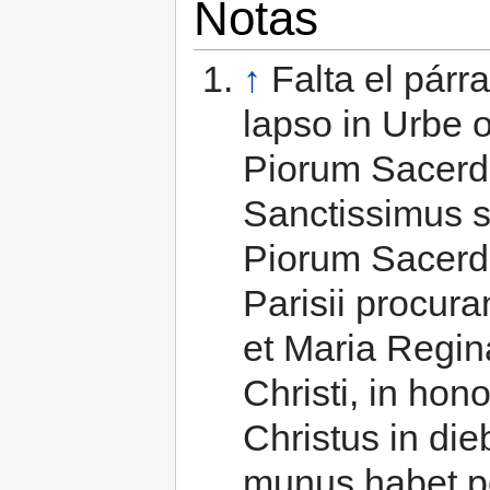
Notas
↑
Falta el párr
lapso in Urbe 
Piorum Sacer
Sanctissimus 
Piorum Sacerd
Parisii procur
et Maria Regina
Christi, in ho
Christus in die
munus habet pe