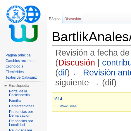
Página
Discusión
BartlikAnale
Revisión a fecha de
Página principal
(
Discusión
|
contrib
Cambios recientes
Cronología
(
dif
)
← Revisión ante
Efemérides
Textos de Calasanz
siguiente → (dif)
Enciclopedia
Saltar a:
navegación
,
buscar
Portal de la
Enciclopedia
1614
Familia
←
Demarcaciones
TEMA ANTERIOR
Presencias por
Demarcación
Presencias por
Localidad
Religiosos por