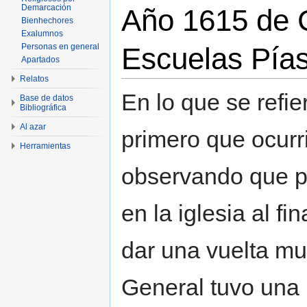
Demarcación
Año 1615 de C
Bienhechores
Exalumnos
Escuelas Pías
Personas en general
Apartados
Relatos
En lo que se refie
Base de datos
Bibliográfica
Al azar
primero que ocurr
Herramientas
observando que par
en la iglesia al f
dar una vuelta mu
General tuvo una 