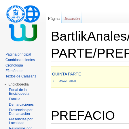
Página
Discusión
BartlikAnale
PARTE/PRE
Página principal
Cambios recientes
Saltar a:
navegación
,
buscar
Cronología
Efemérides
QUINTA PARTE
Textos de Calasanz
←
TEMA ANTERIOR
Enciclopedia
Portal de la
Enciclopedia
Familia
Demarcaciones
Presencias por
PREFACIO
Demarcación
Presencias por
Localidad
Religiosos por