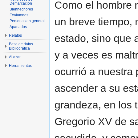
Como el hombre n
Demarcación
Bienhechores
Exalumnos
un breve tiempo,
Personas en general
Apartados
estado, sino que a
Relatos
Base de datos
Bibliográfica
y a veces es malt
Al azar
Herramientas
ocurrió a nuestra
ascender a su est
grandeza, en los 
Gregorio XV de sa