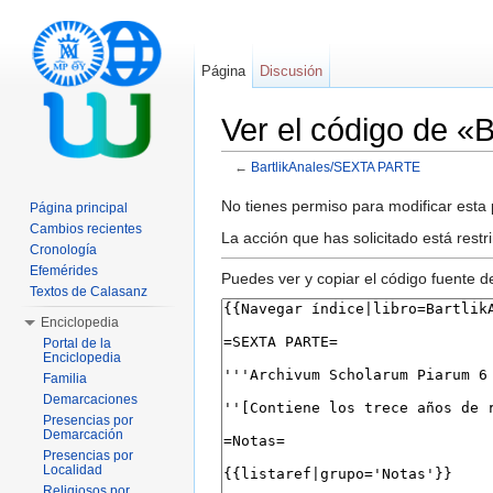
Página
Discusión
Ver el código de 
←
BartlikAnales/SEXTA PARTE
Saltar a:
navegación
,
buscar
No tienes permiso para modificar esta p
Página principal
Cambios recientes
La acción que has solicitado está restr
Cronología
Efemérides
Puedes ver y copiar el código fuente d
Textos de Calasanz
Enciclopedia
Portal de la
Enciclopedia
Familia
Demarcaciones
Presencias por
Demarcación
Presencias por
Localidad
Religiosos por