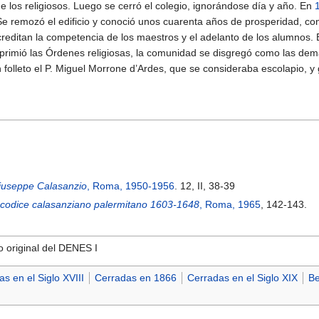
 los religiosos. Luego se cerró el colegio, ignorándose día y año. En
 Se remozó el edificio y conoció unos cuarenta años de prosperidad, co
creditan la competencia de los maestros y el adelanto de los alumnos. 
rimió las Órdenes religiosas, la comunidad se disgregó como las dem
 folleto el P. Miguel Morrone d’Ardes, que se consideraba escolapio, y
7
Giuseppe Calasanzio
, Roma, 1950-1956
. 12, II, 38-39
l codice calasanziano palermitano 1603-1648
, Roma, 1965
, 142-143.
o original del DENES I
as en el Siglo XVIII
Cerradas en 1866
Cerradas en el Siglo XIX
Be