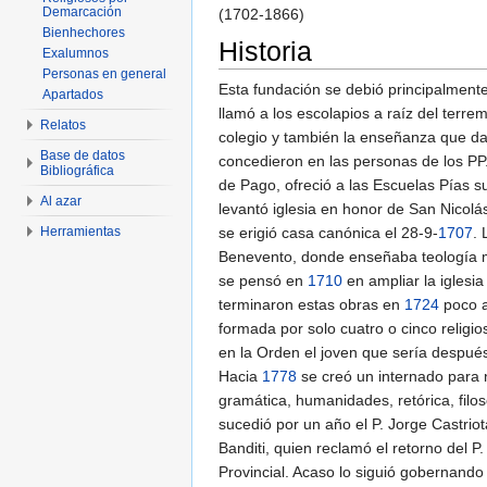
Demarcación
(1702-1866)
Bienhechores
Historia
Exalumnos
Personas en general
Esta fundación se debió principalmente
Apartados
llamó a los escolapios a raíz del terre
Relatos
colegio y también la enseñanza que dab
Base de datos
concedieron en las personas de los PP. 
Bibliográfica
de Pago, ofreció a las Escuelas Pías su
Al azar
levantó iglesia en honor de San Nicolá
Herramientas
se erigió casa canónica el 28-9-
1707
. 
Benevento, donde enseñaba teología mor
se pensó en
1710
en ampliar la iglesia
terminaron estas obras en
1724
poco a
formada por solo cuatro o cinco relig
en la Orden el joven que sería después
Hacia
1778
se creó un internado para 
gramática, humanidades, retórica, filos
sucedió por un año el P. Jorge Castrio
Banditi, quien reclamó el retorno del 
Provincial. Acaso lo siguió gobernand