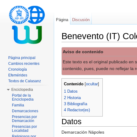
Página
Discusión
Benevento (IT) Col
Saltar a:
navegación
,
buscar
Aviso de contenido
Página principal
Este texto es el original publicado en
Cambios recientes
contenido, pues, puede no reflejar la r
Cronología
Efemérides
Textos de Calasanz
Contenido
[
ocultar
]
Enciclopedia
1
Datos
Portal de la
2
Historia
Enciclopedia
3
Bibliografía
Familia
4
Redactor(es)
Demarcaciones
Presencias por
Datos
Demarcación
Presencias por
Localidad
Demarcación Nápoles
Religiosos por