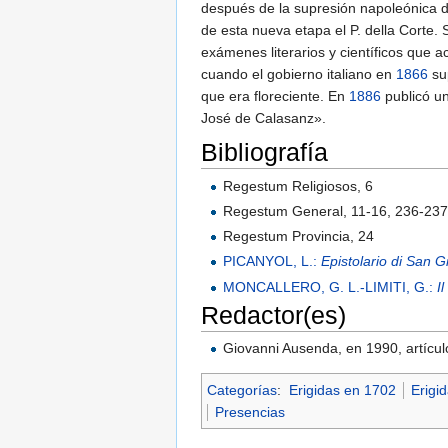
después de la supresión napoleónica de
de esta nueva etapa el P. della Corte.
exámenes literarios y científicos que a
cuando el gobierno italiano en
1866
sup
que era floreciente. En
1886
publicó un
José de Calasanz».
Bibliografía
Regestum Religiosos, 6
Regestum General, 11-16, 236-23
Regestum Provincia, 24
PICANYOL, L.:
Epistolario di San 
MONCALLERO, G. L.-LIMITI, G.:
I
Redactor(es)
Giovanni Ausenda, en 1990, artícul
Categorías
:
Erigidas en 1702
Erigid
Presencias