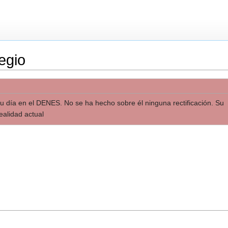
egio
 su día en el DENES. No se ha hecho sobre él ninguna rectificación. Su
ealidad actual