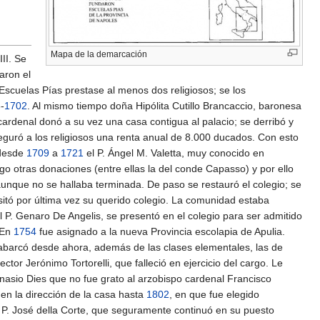
Mapa de la demarcación
III. Se
aron el
Escuelas Pías prestase al menos dos religiosos; se los
-
1702
. Al mismo tiempo doña Hipólita Cutillo Brancaccio, baronesa
 cardenal donó a su vez una casa contigua al palacio; se derribó y
guró a los religiosos una renta anual de 8.000 ducados. Con esto
 desde
1709
a
1721
el P. Ángel M. Valetta, muy conocido en
o otras donaciones (entre ellas la del conde Capasso) y por ello
nque no se hallaba terminada. De paso se restauró el colegio; se
sitó por última vez su querido colegio. La comunidad estaba
el P. Genaro De Angelis, se presentó en el colegio para ser admitido
 En
1754
fue asignado a la nueva Provincia escolapia de Apulia.
 abarcó desde ahora, además de las clases elementales, las de
tor Jerónimo Tortorelli, que falleció en ejercicio del cargo. Le
anasio Dies que no fue grato al arzobispo cardenal Francisco
en la dirección de la casa hasta
1802
, en que fue elegido
l P. José della Corte, que seguramente continuó en su puesto