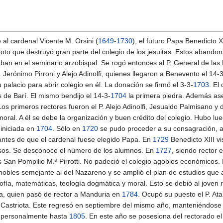
 al cardenal Vicente M. Orsini (
1649
-
1730
), el futuro Papa Benedicto X
moto que destruyó gran parte del colegio de los jesuitas. Estos abandon
an en el seminario arzobispal. Se rogó entonces al P. General de las 
Jerónimo Pirroni y Alejo Adinolfi, quienes llegaron a Benevento el 14-3
 palacio para abrir colegio en él. La donación se firmó el 3-3-
1703
. El
s de Barí. El mismo bendijo el 14-3-
1704
la primera piedra. Además ase
Los primeros rectores fueron el P. Alejo Adinolfi, Jesualdo Palmisano y
al. A él se debe la organización y buen crédito del colegio. Hubo lueg
 iniciada en
1704
. Sólo en
1720
se pudo proceder a su consagración, au
ntes de que el cardenal fuese elegido Papa. En
1729
Benedicto XIII vi
iosos. Se desconoce el número de los alumnos. En
1727
, siendo rector 
 San Pompilio M.ª Pirrotti. No padeció el colegio agobios económicos.
nobles semejante al del Nazareno y se amplió el plan de estudios que
ofía, matemáticas, teología dogmática y moral. Esto se debió al joven rec
ta, quien pasó de rector a Manduria en
1784
. Ocupó su puesto el P. At
P. Castriota. Este regresó en septiembre del mismo año, manteniéndose 
o personalmente hasta
1805
. En este año se posesiona del rectorado e