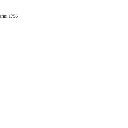
arini
1756