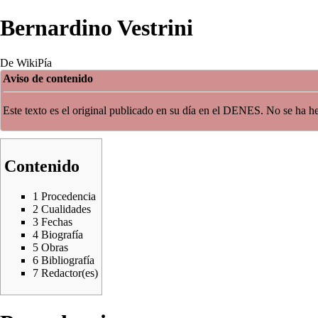
Bernardino Vestrini
De WikiPía
Aviso de contenido
Este texto es el original publicado en su día en el DENES. No se ha hec
Contenido
1
Procedencia
2
Cualidades
3
Fechas
4
Biografía
5
Obras
6
Bibliografía
7
Redactor(es)