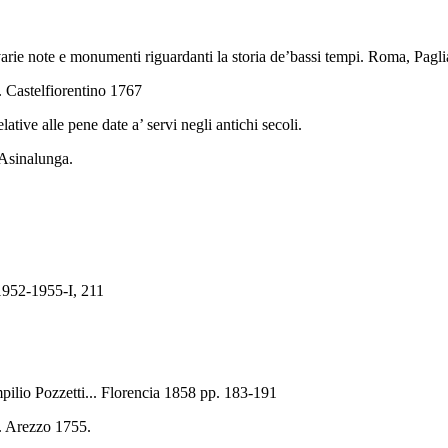
varie note e monumenti riguardanti la storia de’bassi tempi. Roma, Pagli
. Castelfiorentino
1767
ive alle pene date a’ servi negli antichi secoli.
i Asinalunga.
1952-1955
-I, 211
mpilio Pozzetti... Florencia 1858 pp. 183-191
P. Arezzo 1755.