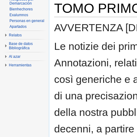
TOMO PRIM
Demarcación
Bienhechores
Exalumnos
Personas en general
AVVERTENZA [D
Apartados
Relatos
Le notizie dei prim
Base de datos
Bibliográfica
Al azar
Annotazioni, relat
Herramientas
così generiche e 
di una precisazio
della nostra pubbli
decenni, a partire