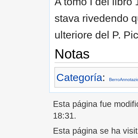
A tomo I del libro
stava rivedendo qu
ulteriore del P. Pi
Notas
Categoría
:
BerroAnnotazi
Esta página fue modifi
18:31.
Esta página se ha visi