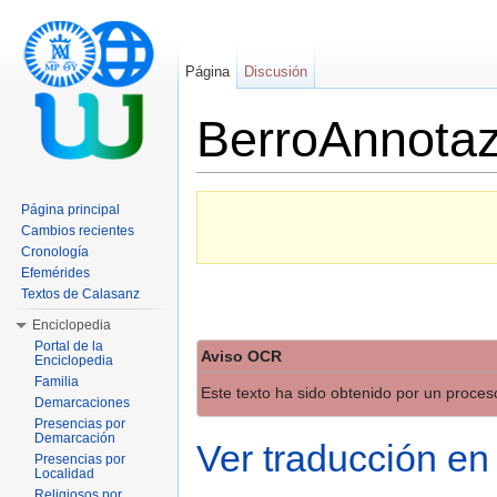
Página
Discusión
BerroAnnotaz
Saltar a:
navegación
,
buscar
Página principal
Cambios recientes
Cronología
Efemérides
Textos de Calasanz
Enciclopedia
Portal de la
Aviso OCR
Enciclopedia
Familia
Este texto ha sido obtenido por un proce
Demarcaciones
Presencias por
Demarcación
Ver traducción en
Presencias por
Localidad
Religiosos por