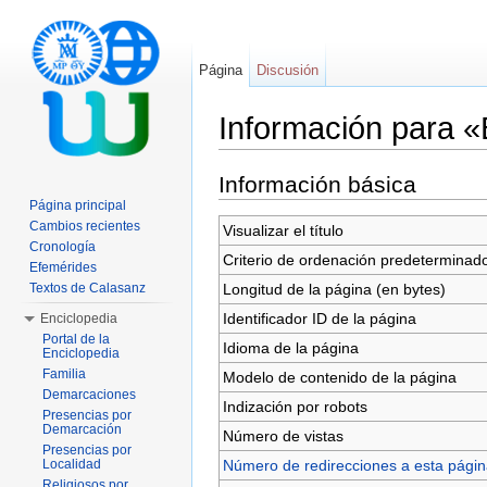
Página
Discusión
Información para 
Saltar a:
navegación
,
buscar
Información básica
Página principal
Cambios recientes
Visualizar el título
Cronología
Criterio de ordenación predeterminad
Efemérides
Longitud de la página (en bytes)
Textos de Calasanz
Identificador ID de la página
Enciclopedia
Portal de la
Idioma de la página
Enciclopedia
Familia
Modelo de contenido de la página
Demarcaciones
Indización por robots
Presencias por
Demarcación
Número de vistas
Presencias por
Número de redirecciones a esta pági
Localidad
Religiosos por