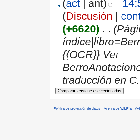
(
act
| ant)
14:
(
Discusión
|
con
(+6620)
‎
. .
(Pági
índice|libro=Be
{{OCR}} Ver
BerroAnotacion
traducción en C.
Política de protección de datos
Acerca de WikiPía
Avi