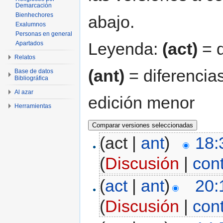
Demarcación
Bienhechores
abajo.
Exalumnos
Personas en general
Leyenda:
(act)
= d
Apartados
Relatos
(ant)
= diferencias
Base de datos
Bibliográfica
Al azar
edición menor
Herramientas
(act |
ant
)
18:
(
Discusión
|
con
(
act
|
ant
)
20:
(
Discusión
|
con