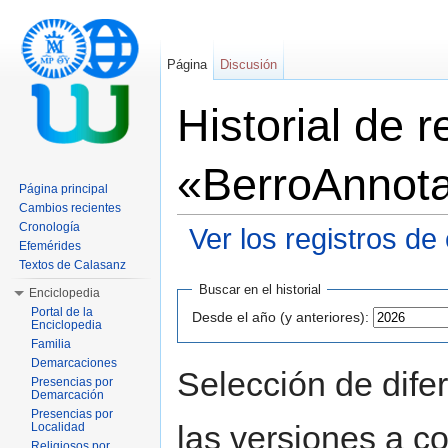
Página
Discusión
Historial de 
«BerroAnnota
Página principal
Cambios recientes
Cronología
Ver los registros de
Efemérides
Saltar a:
navegación
,
buscar
Textos de Calasanz
Buscar en el historial
Enciclopedia
Portal de la
Desde el año (y anteriores):
Enciclopedia
Familia
Demarcaciones
Selección de dife
Presencias por
Demarcación
Presencias por
las versiones a c
Localidad
Religiosos por