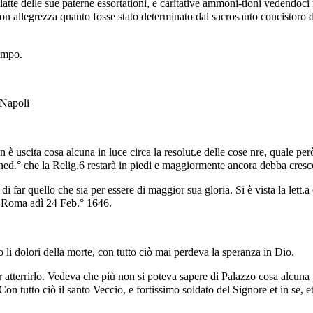
atte delle sue paterne essortationi, e caritative ammoni-tioni vedendoci
on allegrezza quanto fosse stato determinato dal sacrosanto concistoro d
tempo.
 Napoli
non è uscita cosa alcuna in luce circa la resolut.e delle cose nre, quale p
ed.° che la Relig.6 restarà in piedi e maggiormente ancora debba cresce
 far quello che sia per essere di maggior sua gloria. Si è vista la lett.a 
ti Roma adì 24 Feb.° 1646.
 li dolori della morte, con tutto ciò mai perdeva la speranza in Dio.
er atterrirlo. Vedeva che più non si poteva sapere di Palazzo cosa alcuna
on tutto ciò il santo Veccio, e fortissimo soldato del Signore et in se, et