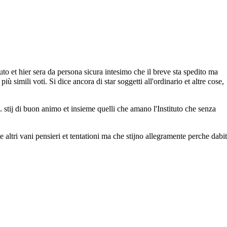
tuto et hier sera da persona sicura intesimo che il breve sta spedito ma
ù simili voti. Si dice ancora di star soggetti all'ordinario et altre cose,
 R. stij di buon animo et insieme quelli che amano l'Instituto che senza
te altri vani pensieri et tentationi ma che stijno allegramente perche dabit