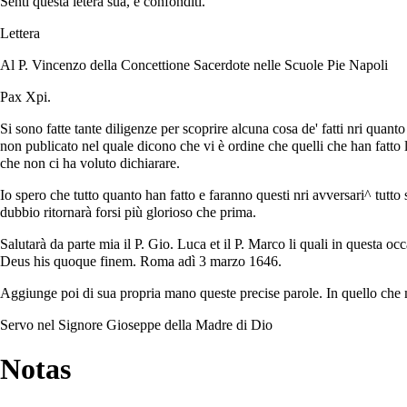
Senti questa letera sua, e confonditi.
Lettera
Al P. Vincenzo della Concettione Sacerdote nelle Scuole Pie Napoli
Pax Xpi.
Si sono fatte tante diligenze per scoprire alcuna cosa de' fatti nri quan
non publicato nel quale dicono che vi è ordine che quelli che han fatto li 
che non ci ha voluto dichiarare.
Io spero che tutto quanto han fatto e faranno questi nri avversari^ tutto 
dubbio ritornarà forsi più glorioso che prima.
Salutarà da parte mia il P. Gio. Luca et il P. Marco li quali in questa occ
Deus his quoque finem. Roma adì 3 marzo 1646.
Aggiunge poi di sua propria mano queste precise parole. In quello che
Servo nel Signore Gioseppe della Madre di Dio
Notas