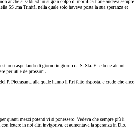
 non anche sì saldi ad un sì gran colpo di mortifica-tione andava sempre
ella SS .ma Trinità, nella quale solo haveva posta la sua speranza et
erò stiamo aspettando di giorno in giorno da S. Sta. E se bene alcuni
re per utile de prossimi.
del P. Pietrasanta alla quale hanno li P.ri fatto risposta, e credo che anco
 per quanti mezzi potenti vi si ponessero. Vedeva che sempre più li
 con lettere in noi altri invigoriva, et aumentava la speranza in Dio.