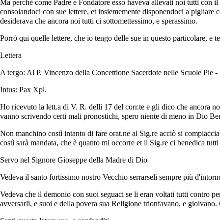
Ma perchè come Padre e Fondatore esso haveva allevati noi tutti con il l
consolandoci con sue lettere, et insiememente disponendoci a pigliare c
desiderava che ancora noi tutti ci sottomettessimo, e sperassimo.
Porrò qui quelle lettere, che io tengo delle sue in questo particolare, e 
Lettera
A tergo: Al P. Vincenzo della Concettione Sacerdote nelle Scuole Pie -
Intus: Pax Xpi.
Ho ricevuto la lett.a di V. R. delli 17 del corr.te e gli dico che ancora 
vanno scrivendo certi mali pronostichi, spero niente di meno in Dio Ben
Non manchino costì intanto di fare orat.ne al Sig.re acciò si compiaccia di
costì sarà mandata, che è quanto mi occorre et il Sig.re ci benedica tut
Servo nel Signore Gioseppe della Madre di Dio
Vedeva il santo fortissimo nostro Vecchio serrarseli sempre più d'intorno
Vedeva che il demonio con suoi seguaci se li eran voltati tutti contro p
avversarli, e suoi e della povera sua Religione trionfavano, e gioivano. C