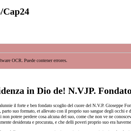
3/Cap24
oftware OCR. Puede contener errores.
idenza in Dio de! N.VJP. Fondat
calunnie il forte e ben fondato scoglio del cuore del N.V.P. Gioseppe Fo
 parto suo formato, et allevato con il proprio suo sangue degli occhi e d
tato di non potere perdere cosa alcuna del suo, come che non ve ne conos
ente desiderata e procurata, e che delli poveri proprio suo era haverne c