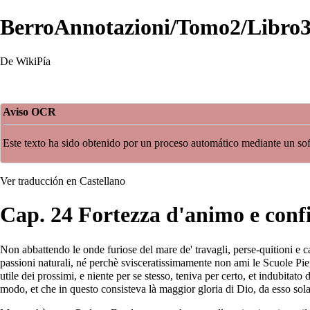
BerroAnnotazioni/Tomo2/Libro
De WikiPía
Aviso OCR
Este texto ha sido obtenido por un proceso automático mediante un s
Ver traducción en Castellano
Cap. 24 Fortezza d'animo e conf
Non abbattendo le onde furiose del mare de' travagli, perse-quitioni e 
passioni naturali, né perchè svisceratissimamente non ami le Scuole Pie,
utile dei prossimi, e niente per se stesso, teniva per certo, et indubi
modo, et che in questo consisteva là maggior gloria di Dio, da esso solam