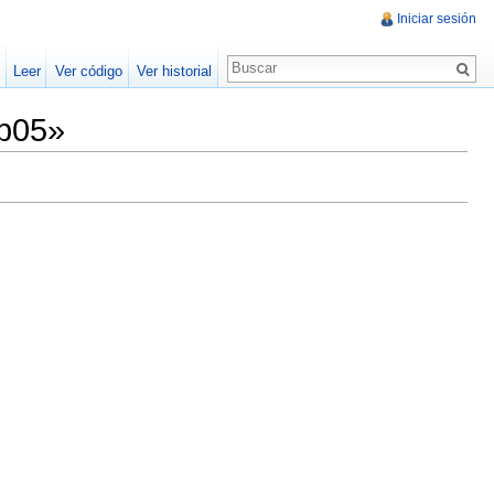
Iniciar sesión
Leer
Ver código
Ver historial
ap05»