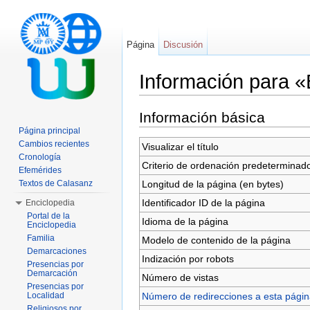
Página
Discusión
Información para 
Saltar a:
navegación
,
buscar
Información básica
Página principal
Cambios recientes
Visualizar el título
Cronología
Criterio de ordenación predeterminad
Efemérides
Longitud de la página (en bytes)
Textos de Calasanz
Identificador ID de la página
Enciclopedia
Portal de la
Idioma de la página
Enciclopedia
Familia
Modelo de contenido de la página
Demarcaciones
Indización por robots
Presencias por
Demarcación
Número de vistas
Presencias por
Número de redirecciones a esta pági
Localidad
Religiosos por