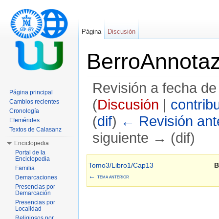
Página
Discusión
BerroAnnotaz
Revisión a fecha de
Página principal
(
Discusión
|
contrib
Cambios recientes
Cronología
(
dif
)
← Revisión ante
Efemérides
Textos de Calasanz
siguiente → (dif)
Enciclopedia
Saltar a:
navegación
,
buscar
Portal de la
Enciclopedia
Tomo3/Libro1/Cap13
B
Familia
←
Demarcaciones
TEMA ANTERIOR
Presencias por
Demarcación
Presencias por
Localidad
Religiosos por