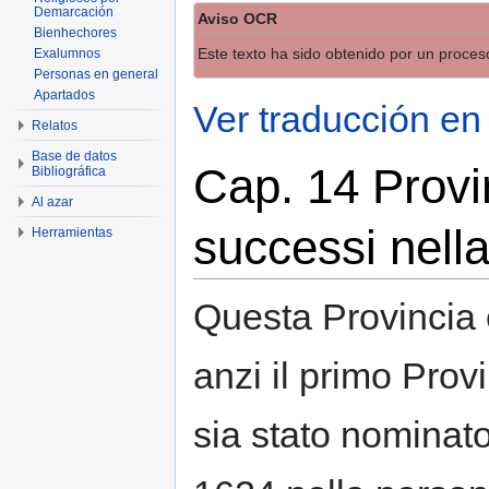
Demarcación
Aviso OCR
Bienhechores
Este texto ha sido obtenido por un proce
Exalumnos
Personas en general
Apartados
Ver traducción en
Relatos
Base de datos
Cap. 14 Provi
Bibliográfica
Al azar
successi nella
Herramientas
Questa Provincia è
anzi il primo Prov
sia stato nominato