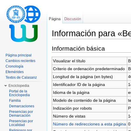
Página
Discusión
Información para «B
Saltar a:
navegación
,
buscar
Información básica
Página principal
Visualizar el título
B
Cambios recientes
Cronología
Criterio de ordenación predeterminado
B
Efemérides
Longitud de la página (en bytes)
4
Textos de Calasanz
Identificador ID de la página
1
Enciclopedia
Portal de la
Idioma de la página
e
Enciclopedia
Modelo de contenido de la página
t
Familia
Demarcaciones
Indización por robots
P
Presencias por
Demarcación
Número de vistas
1
Presencias por
Número de redirecciones a esta página
0
Localidad
Religiosos por