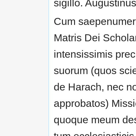
sigillo. Augustin
Cum saepenumero
Matris Dei Schol
intensissimis pre
suorum (quos sci
de Harach, nec no
approbatos) Miss
quoque meum desti