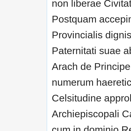
non liberae Civita
Postquam accepim
Provincialis dign
Paternitati suae 
Arach de Principe
numerum haeretic
Celsitudine appr
Archiepiscopali Ca
cum in dominio R