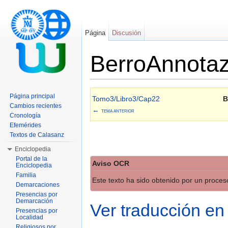
Página
Discusión
BerroAnnotaz
Saltar a:
navegación
,
buscar
Página principal
Tomo3/Libro3/Cap22
B
Cambios recientes
←
TEMA ANTERIOR
Cronología
Efemérides
Textos de Calasanz
Enciclopedia
Portal de la
Aviso OCR
Enciclopedia
Familia
Este texto ha sido obtenido por un proce
Demarcaciones
Presencias por
Demarcación
Ver traducción en
Presencias por
Localidad
Religiosos por