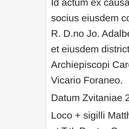
Id actum ex causa
socius eiusdem c
R. D.no Jo. Adal
et eiusdem distric
Archiepiscopi Car
Vicario Foraneo.
Datum Zvitaniae 2
Loco + sigilli Mat