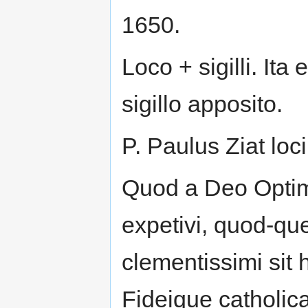
1650.
Loco + sigilli. It
sigillo apposito.
P. Paulus Ziat lo
Quod a Deo Optim.
expetivi, quod-q
clementissimi sit
Fideique catholic