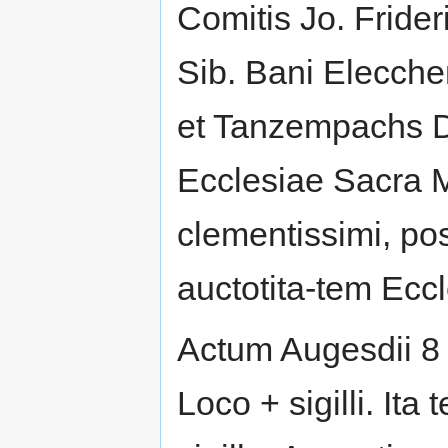
Comitis Jo. Frider
Sib. Bani Elecch
et Tanzempachs Dni
Ecclesiae Sacra M
clementissimi, po
auctotita-tem Eccl
Actum Augesdii 8 
Loco + sigilli. It