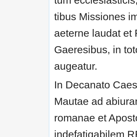
tum ecclesiastici
tibus Missiones i
aeterne laudat et 
Gaeresibus, in tot
augeatur.
In Decanato Caesa
Mautae ad abiura
romanae et Apost
indefatigabilem 