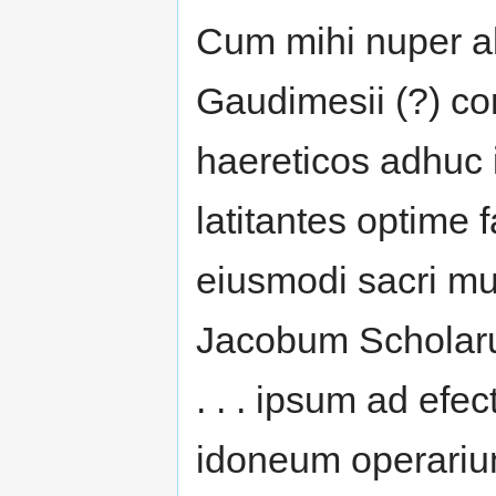
Cum mihi nuper 
Gaudimesii (?) c
haereticos adhuc 
latitantes optime
eiusmodi sacri mu
Jacobum Scholaru
. . . ipsum ad ef
idoneum operarium