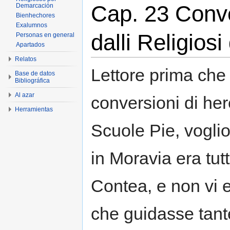
Cap. 23 Conver
Demarcación
Bienhechores
Exalumnos
dalli Religios
Personas en general
Apartados
Relatos
Lettore prima che 
Base de datos
Bibliográfica
Al azar
conversioni di here
Herramientas
Scuole Pie, voglio
in Moravia era tut
Contea, e non vi 
che guidasse tante